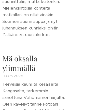
suunnittelin, mutta kuitenkin.
Mielenkiintoisia kohteita
matkallani on ollut ainakin
Suomen suurin suppa ja nyt
juhannuksen kunniaksi ohitin
Pälkäneen rauniokirkon.
Mä oksalla
ylimmällä
03.06.2024
Terveisiä kauniilta kesäiseltä
Kangasalta, tarkemmin
sanottuna Vehoniemenharjulta.
Olen kävellyt tänne kotoani